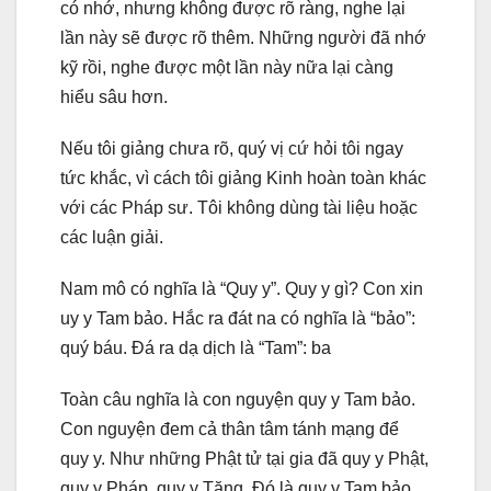
có nhớ, nhưng không được rõ ràng, nghe lại
lần này sẽ được rõ thêm. Những người đã nhớ
kỹ rồi, nghe được một lần này nữa lại càng
hiểu sâu hơn.
Nếu tôi giảng chưa rõ, quý vị cứ hỏi tôi ngay
tức khắc, vì cách tôi giảng Kinh hoàn toàn khác
với các Pháp sư. Tôi không dùng tài liệu hoặc
các luận giải.
Nam mô có nghĩa là “Quy y”. Quy y gì? Con xin
uy y Tam bảo. Hắc ra đát na có nghĩa là “bảo”:
quý báu. Đá ra dạ dịch là “Tam”: ba
Toàn câu nghĩa là con nguyện quy y Tam bảo.
Con nguyện đem cả thân tâm tánh mạng để
quy y. Như những Phật tử tại gia đã quy y Phật,
quy y Pháp, quy y Tăng. Đó là quy y Tam bảo.