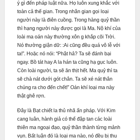
ý gì đến pháp luật nữa. Họ luôn xung khắc với
toàn cả thế gian. Trong nhân gian gọi loại
người này là điên cuồng. Trong hàng quỷ thần
thì hạng người này được gọi là Ma. Nộ khí của
loài ma oán này thường xôn g khắp cõi Trời.
Nó thường giận dữ: :Ai cũng đều quá vô lễ với
ta!”. Hoặc nó nói: “Phật hả? Ta sẽ đánh bại
ngay. Bồ tát hay A la hán ta cũng hạ gục luôn.
Còn loài người, ta sẽ ăn thịt hết. Ma quỷ thì ta
sẽ chà nát dưới gót chân. Ta sẽ xé nát thân
chúng ra cho đến chết!” Oán khí loại ma này
thật ghê rợn.
Đây là Bạt chiết la thủ nhã ấn pháp. Với Kim
cang luân, hành giả có thể đập tan các loài
thiên ma ngoại đạo, quỷ thần thành từng mảnh
vụn. Bất luận đó là loại ma nào, nó đều bị thu