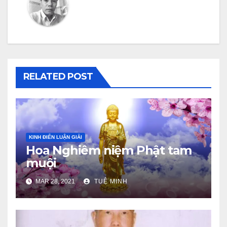
RELATED POST
KINH ĐIỂN LUẬN GIẢI
Hoa Nghiêm niệm Phật tam
muội
MAR 28, 2021
TUỆ MINH