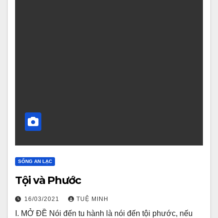
SỐNG AN LẠC
Tội và Phước
16/03/2021
TUỆ MINH
I. MỞ ĐỀ Nói đến tu hành là nói đến tội phước, nếu