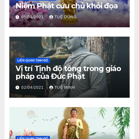
Niệm Phật cứu chủ khỏi đọa
05/04/2021
TUỆ DŨNG
LIÊN QUAN TỊNH ĐỘ
Vị trí Tịnh độ tông trong giáo
pháp của Đức Phật
02/04/2021
TUỆ MINH
LIÊN QUAN TỊNH ĐỘ