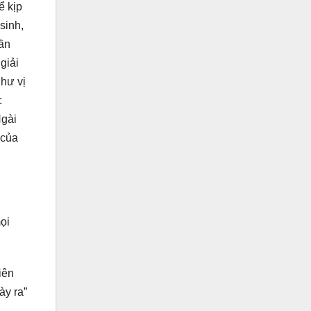
ể kịp
sinh,
cần
giải
Chư vị
c
Ngài
 của
ọi
iên
ày ra”