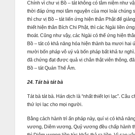
Chính vì chư vị Bồ – tát không có tâm niệm như vậ
thời đáp ứng mọi tâm nguyện của mọi loài chúng s
thì chư vị Bồ – tát liến ứng hiện thân Phật để giả
thiết hiện thân Bích Chi Phật, thì các Ngài liền ứ
thoát. Cũng như vậy, các Ngài có thể ứng hiện th
Bồ – tát có khả năng hóa hiện thành ba mươi hai 
mười bốn pháp vô uý và bốn pháp bất khả tư nghì.
đã chứng đạt được quả vị chân thật viên thông, đã
Bồ – tát Quán Thế Âm.
24. Tát bà tát bà
Tát bà tát bà. Hán dịch là “nhất thiết lợi lạc”. C
thứ lợi lạc cho mọi người.
Bằng cách hành trì ấn pháp này, quí vị có khả năng
vương, Diêm vương, Quỷ vương đều chấp hành theo 
thì Diêm vương liền tức khắc thả ra liền. Vì sao v