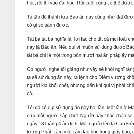
học, rồi thi vào đại học. Rồi cuối cùng có thể được 
Tu tập để thành tựu Bảo ấn này cũng như đạt được
có gì so sánh được.
Tát bà tát bà nghĩa là “lợi lạc cho tất cả mọi loài
này là Bảo ấn. Nếu quí vị muốn sử dụng được Bảo ấ
tát bà chỉ là một trong bốn mươi hai ấn pháp ấy mà
Có người nghe tôi giảng như vậy sẽ khỏi nghĩ rằng
ta sẽ sử dụng ấn này, ra lệnh cho Diêm vương khôn
người kia khỏi chết, như ng đến khi quí vị phải ch
cả.
Tôi đã có dịp sử dụng ấn này hai lần. Một lần ở
cứu một người sắp chết. Người này chắc chắn sẽ 
ngày 18 tháng 4 âm lịch. Một người tên là Cao Đứ
tượng Phật, cầm một cây dao bọc trong giấy báo, 