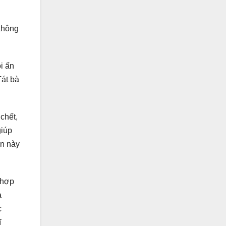
 không
ọi ấn
Tát bà
chết,
giúp
ấn này
 hợp
a
c
ĩ