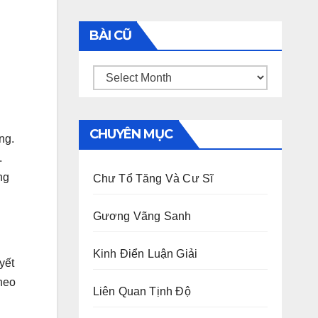
BÀI CŨ
Bài
Cũ
CHUYÊN MỤC
ng.
.
ng
Chư Tổ Tăng Và Cư Sĩ
Gương Vãng Sanh
Kinh Điển Luận Giải
yết
heo
Liên Quan Tịnh Độ