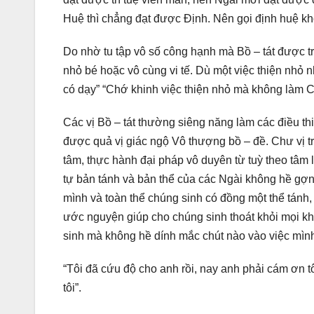
Huệ thì chẳng đạt được Định. Nên gọi định huệ khô
Do nhờ tu tập vô số công hạnh mà Bồ – tát được 
nhỏ bé hoặc vô cùng vi tế. Dù một việc thiện nhỏ n
có dạy” “Chớ khinh việc thiện nhỏ mà không làm 
Các vị Bồ – tát thường siêng năng làm các điều thi
được quả vị giác ngộ Vô thượng bồ – đề. Chư vị t
tâm, thực hành đại pháp vô duyên từ tuỳ theo tâm
tự bản tánh và bản thể của các Ngài không hề gợ
mình và toàn thể chúng sinh có đồng một thể tánh
ước nguyện giúp cho chúng sinh thoát khỏi mọi kh
sinh mà không hề dính mắc chút nào vào việc mình
“Tôi đã cứu độ cho anh rồi, nay anh phải cám ơn tô
tôi”.