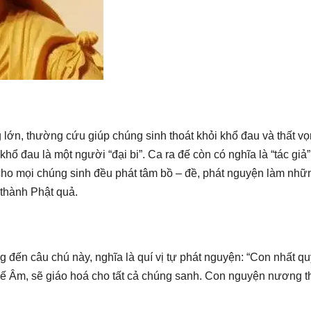
ng lớn, thường cứu giúp chúng sinh thoát khỏi khổ đau và thất vọ
ổ đau là một người “đại bi”. Ca ra đế còn có nghĩa là “tác giả”
cho mọi chúng sinh đều phát tâm bồ – đề, phát nguyện làm nhữ
 thành Phật quả.
tụng đến câu chú này, nghĩa là quí vị tự phát nguyện: “Con nhất qu
ế Âm, sẽ giáo hoá cho tất cả chúng sanh. Con nguyện nương t