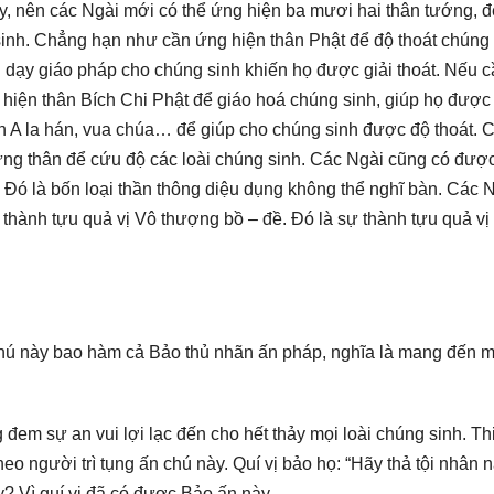
y, nên các Ngài mới có thể ứng hiện ba mươi hai thân tướng, đ
inh. Chẳng hạn như cần ứng hiện thân Phật để độ thoát chúng 
ng dạy giáo pháp cho chúng sinh khiến họ được giải thoát. Nếu 
ng hiện thân Bích Chi Phật để giáo hoá chúng sinh, giúp họ được 
ân A la hán, vua chúa… để giúp cho chúng sinh được độ thoát. 
ứng thân để cứu độ các loài chúng sinh. Các Ngài cũng có đượ
 Đó là bốn loại thần thông diệu dụng không thể nghĩ bàn. Các 
 thành tựu quả vị Vô thượng bồ – đề. Đó là sự thành tựu quả vị
âu chú này bao hàm cả Bảo thủ nhãn ấn pháp, nghĩa là mang đến m
 đem sự an vui lợi lạc đến cho hết thảy mọi loài chúng sinh. Th
người trì tụng ấn chú này. Quí vị bảo họ: “Hãy thả tội nhân n
ậy? Vì quí vị đã có được Bảo ấn này.