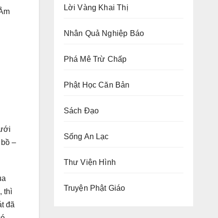
Lời Vàng Khai Thị
 Âm
Nhân Quả Nghiệp Báo
Phá Mê Trừ Chấp
Phật Học Căn Bản
Sách Đạo
tưới
Sống An Lạc
 bồ –
Thư Viện Hình
ủa
Truyện Phật Giáo
 thì
át đã
có