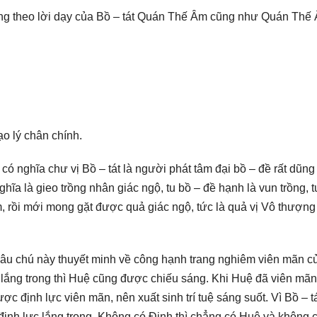
ương theo lời dạy của Bồ – tát Quán Thế Âm cũng như Quán Thế
ạo lý chân chính.
có nghĩa chư vị Bồ – tát là người phát tâm đại bồ – đề rất dũng
ĩa là gieo trồng nhân giác ngộ, tu bồ – đề hạnh là vun trồng, 
 rồi mới mong gặt được quả giác ngộ, tức là quả vị Vô thượng
Câu chú này thuyết minh về công hạnh trang nghiêm viên mãn c
ã lắng trong thì Huệ cũng được chiếu sáng. Khi Huệ đã viên mãn,
c định lực viên mãn, nên xuất sinh trí tuệ sáng suốt. Vì Bồ – t
định lực lắng trong. Không có Định thì chẳng có Huệ và không 