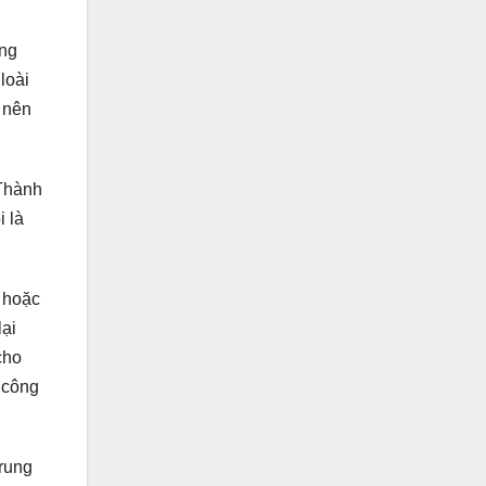
ũng
loài
y nên
 Thành
i là
t hoặc
lại
cho
 công
trung