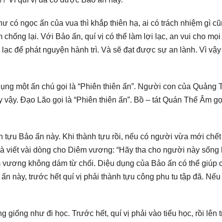
ư có ngọc ấn của vua thì khắp thiên hạ, ai có trách nhiệm gì c
chống lại. Với Bảo ấn, quí vị có thể làm lợi lạc, an vui cho mọi 
i lạc để phát nguyện hành trì. Và sẽ đạt được sự an lành. Vì vậ
 dụng một ấn chú gọi là “Phiên thiên ấn”. Người con của Quảng
 vậy. Đạo Lão gọi là “Phiên thiên ấn”. Bồ – tát Quán Thế Âm gọ
nh tựu Bảo ấn này. Khi thành tựu rồi, nếu có người vừa mới chế
, và viết vài dòng cho Diêm vương: “Hãy tha cho người này sống 
m vương không dám từ chối. Diệu dụng của Bảo ấn có thể giúp 
n này, trước hết quí vị phải thành tựu công phu tu tập đã. Nếu
giống như đi học. Trước hết, quí vị phải vào tiểu học, rồi lên 