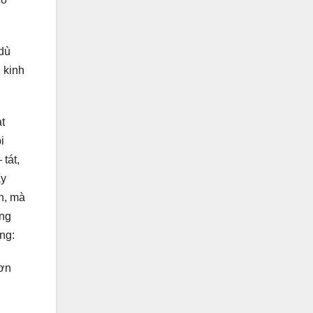
 dù
 kinh
t
i
tát,
ấy
h, mà
úng
ng:
 ơn