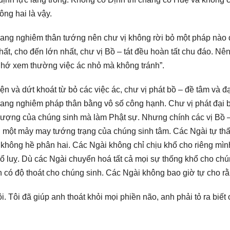
ng hai là vậy.
trang nghiêm thân tướng nên chư vị không rời bỏ một pháp nào
hất, cho đến lớn nhất, chư vị Bồ – tát đều hoàn tất chu đáo. Nên
Chớ xem thường việc ác nhỏ mà không tránh”.
ện và dứt khoát từ bỏ các việc ác, chư vị phát bồ – đề tâm và đạ
rang nghiêm pháp thân bằng vô số công hạnh. Chư vị phát đại b
 lượng của chúng sinh mà làm Phật sự. Nhưng chính các vị Bồ – 
n một mảy may tướng trạng của chúng sinh tâm. Các Ngài tự th
, không hề phân hai. Các Ngài không chỉ chịu khổ cho riêng mìn
ổ luỵ. Dù các Ngài chuyển hoá tất cả mọi sự thống khổ cho ch
 có độ thoát cho chúng sinh. Các Ngài không bao giờ tự cho rằ
i. Tôi đã giúp anh thoát khỏi mọi phiền não, anh phải tỏ ra biết