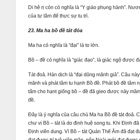
Di hê rị còn có nghĩa là “Y giáo phụng hành”. N
của tự tâm để thực sự tu trì.
23. Ma ha bồ đề tát đỏa
Ma ha có nghĩa là “đại” là to lớn.
Bồ – đề có nghĩa là “giác đạo”, là giác ngộ được đ
Tát đoả. Hán dịch là “đại dũng mãnh giả”. Câu này 
mãnh và phát tâm tu hạnh Bồ đề. Phát bồ đề tâm ngh
tẩm cho hạnt giống bồ – đề đã gieo được nảy mầm,
đề.
Đây là ý nghĩa của câu chú Ma ha Bồ đề tát đoả. 
chư vị Bồ – tát là do định huệ song tu. Khi Định đ
Định viên dung. Vì Bồ – tát Quán Thế Âm đã đạt đượ
đạt được trí tuệ viên mãn, nên Ngài mới đạt được 