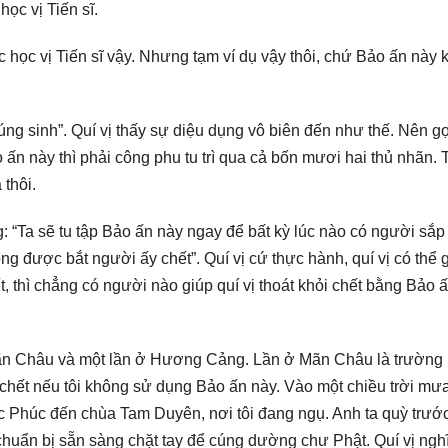
học vị Tiến sĩ.
 học vị Tiến sĩ vậy. Nhưng tạm ví dụ vậy thôi, chứ Bảo ấn này
 chúng sinh”. Quí vị thấy sự diệu dụng vô biên đến như thế. Nên g
n này thì phải công phu tu trì qua cả bốn mươi hai thủ nhãn. 
 thôi.
: “Ta sẽ tu tập Bảo ấn này ngay để bất kỳ lúc nào có người sắp 
g được bắt người ấy chết”. Quí vị cứ thực hành, quí vị có thể 
ết, thì chẳng có người nào giúp quí vị thoát khỏi chết bằng Bảo 
 Mãn Châu và một lần ở Hương Cảng. Lần ở Mãn Châu là trường
chết nếu tôi không sử dụng Bảo ấn này. Vào một chiều trời mư
c Phúc đến chùa Tam Duyên, nơi tôi đang ngụ. Anh ta quỳ trướ
chuẩn bị sẵn sàng chặt tay để cúng dường chư Phật. Quí vị ngh