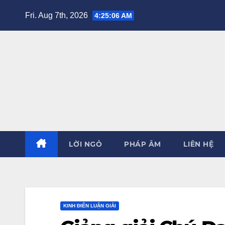
Skip
Fri. Aug 7th, 2026
4:25:07 AM
to
content
LỜI NGỎ
PHÁP ÂM
LIÊN HỆ
KINH ĐIỂN LUẬN GIẢI