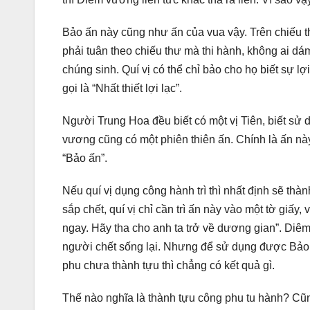
Bảo ấn này cũng như ấn của vua vậy. Trên chiếu th
phải tuân theo chiếu thư mà thi hành, không ai dám 
chúng sinh. Quí vị có thể chỉ bảo cho họ biết sự lợ
gọi là “Nhất thiết lợi lạc”.
Người Trung Hoa đều biết có một vị Tiên, biết sử
vương cũng có một phiên thiên ấn. Chính là ấn này
“Bảo ấn”.
Nếu quí vị dụng công hành trì thì nhất định sẽ thà
sắp chết, quí vị chỉ cần trì ấn này vào một tờ giấy
ngay. Hãy tha cho anh ta trở về dương gian”. Diê
người chết sống lại. Nhưng để sử dụng được Bảo ấ
phu chưa thành tựu thì chẳng có kết quả gì.
Thế nào nghĩa là thành tựu công phu tu hành? Cũng 