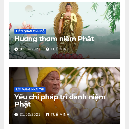
LIÊN QUAN TỊNH ĐỘ
Hương thơm niệm Phật
02/04/2021
TUỆ MINH
LỜI VÀNG KHAI THỊ
Yếu chỉ pháp trì danh niệm
Phật
31/03/2021
TUỆ MINH