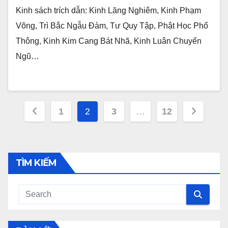
Kinh sách trích dẫn: Kinh Lăng Nghiêm, Kinh Phạm
Võng, Trì Bắc Ngẫu Ðàm, Tư Quy Tập, Phật Học Phổ
Thông, Kinh Kim Cang Bát Nhã, Kinh Luân Chuyển
Ngũ…
Posts
1
2
3
…
12
pagination
TÌM KIẾM