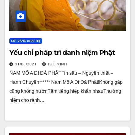
LỜI VÀNG KHAI THỊ
Yếu chỉ pháp trì danh niệm Phật
31/03/2021
TUỆ MINH
NAM MÔ A DI ĐÀ PHẬTTin sâu – Nguyện thiết –
Hạnh Chuyên****** Nam Mô A Di Đà Phật!Không gấp
cũng không hườnTâm tiếng hiệp khắn nhauThường
niệm cho rành…