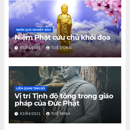
NHÂN QUẢ NGHIỆP BÁO
Niệm Phật cứu chủ khỏi đọa
05/04/2021
TUỆ DŨNG
LIÊN QUAN TỊNH ĐỘ
Vị trí Tịnh độ tông trong giáo
pháp của Đức Phật
02/04/2021
TUỆ MINH