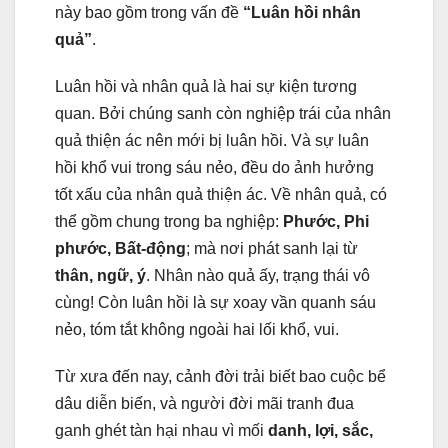
này bao gồm trong vấn đề
“Luân hồi nhân
quả”
.
Luân hồi và nhân quả là hai sự kiện tương
quan. Bởi chúng sanh còn nghiệp trái của nhân
quả thiện ác nên mới bị luân hồi. Và sự luân
hồi khổ vui trong sáu nẻo, đều do ảnh hưởng
tốt xấu của nhân quả thiện ác. Về nhân quả, có
thể gồm chung trong ba nghiệp:
Phước, Phi
phước, Bất-động
; mà nơi phát sanh lại từ
thân, ngữ, ý
. Nhân nào quả ấy, trạng thái vô
cùng! Còn luân hồi là sự xoay vần quanh sáu
nẻo, tóm tắt không ngoài hai lối khổ, vui.
Từ xưa đến nay, cảnh đời trải biết bao cuộc bể
dâu diễn biến, và người đời mãi tranh đua
ganh ghét tàn hại nhau vì mối
danh, lợi, sắc,