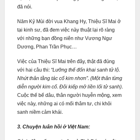
đã nói.
Năm Kỷ Mùi đời vua Khang Hy, Thiệu Sĩ Mai ở
tại kinh sư, đã đem việc này thuật lại rõ ràng
với những bạn đồng niên như Vương Ngư
Dương, Phan Trần Phục…
Việc của Thiệu Sĩ Mai trên đây, thật đã đúng
với hai câu thi:
“Lưỡng thế đốn khai sanh tử lộ.
Nhứt thân tằng tác cổ kim nhơn”. (Một thân từng
diễn người kim cổ. Ðôi kiếp mở liền lối tử sanh)
.
Cuộc thế bể dâu, thân người huyễn mộng, xem
việc này, những ai có mối thâm tư, chi khỏi
sanh niềm cảm khái.
3. Chuyện luân hồi ở Việt Nam: