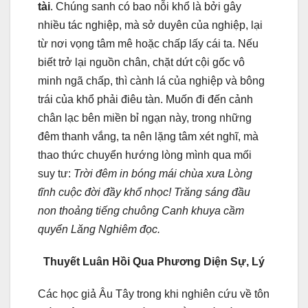
tài
. Chúng sanh có bao nỗi khổ là bởi gây
nhiều tác nghiệp, mà sở duyên của nghiệp, lại
từ nơi vọng tâm mê hoặc chấp lấy cái ta. Nếu
biết trở lại nguồn chân, chặt dứt cội gốc vô
minh ngã chấp, thì cành lá của nghiệp và bông
trái của khổ phải điêu tàn. Muốn đi đến cảnh
chân lạc bên miền bỉ ngạn này, trong những
đêm thanh vắng, ta nên lặng tâm xét nghĩ, mà
thao thức chuyển hướng lòng mình qua mối
suy tư:
Trời đêm in bóng mái chùa xưa Lòng
tĩnh cuộc đời đầy khổ nhọc! Trăng sáng đầu
non thoảng tiếng chuông Canh khuya cầm
quyển Lăng Nghiêm đọc.
Thuyết Luân Hồi Qua Phương Diện Sự, Lý
Các học giả Âu Tây trong khi nghiên cứu về tôn