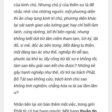
của kinh chú. Nhưng chủ ý của thiền sư là để
nhắc nhở cho những người:
một phương diện
thì ăn chay tụng kinh trì chú, phương diện khác
lại sát sanh gian xảo lường gạt; hay chỉ biết làm
lành, cúng dường, bố thí bên ngoài, nhưng
không biết dứt trừ tâm niệm tham lam, ích kỷ, tật
đố, si mê, độc ác bên trong. Một đàng tu thiện,
một đàng tạo ác như thế, nghiệp thì dễ tạo,
phước lại khó tu, lấy công trừ tội sợ e không rồi,
làm sao tiêu giải oan kết cho được? Những kẻ
gây hạnh nghiệp như thế, rồi trở lại trách Phật,
Bồ Tát sao không cứu, trách kinh chú sao
không linh nghiệm, chẳng hóa ra là sai lầm lắm
ư?
Nhân tiện lại xin bàn thêm một việc, trong giới
Phật tử có hai hạng người: Một hạng
thuần tín