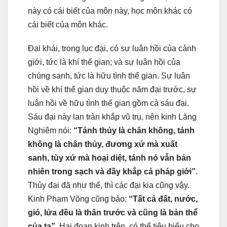
này có cái biết của môn này, học môn khác có
cái biết của môn khác.
Ðại khái, trong lục đại, có sự luân hồi của cảnh
giới, tức là khí thế gian; và sự luân hồi của
chúng sanh, tức là hữu tình thế gian. Sự luân
hồi về khí thế gian duy thuộc năm đại trước, sự
luân hồi về hữu tình thế gian gồm cả sáu đại.
Sáu đại này lan tràn khắp vũ trụ, nên kinh Lăng
Nghiêm nói:
“Tánh thủy là chân không, tánh
không là chân thủy, đương xứ mà xuất
sanh, tùy xứ mà hoại diệt, tánh nó vẫn bản
nhiên trong sạch và đầy khắp cả pháp giới”
.
Thủy đại đã như thế, thì các đại kia cũng vậy.
Kinh Phạm Võng cũng bảo:
“Tất cả đất, nước,
gió, lửa đều là thân trước và cũng là bản thể
của ta”.
Hai đoạn kinh trên, có thể tiêu biểu cho