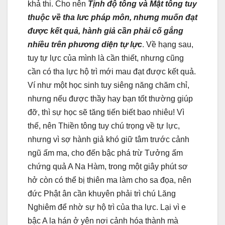
khả thi. Cho nên
Tịnh độ tông và Mật tông tuy
thuộc về tha lưc pháp môn, nhưng muốn đạt
được kết quả, hành giả cần phải cố gắng
nhiều trên phương diện tự lực
. Về hạng sau,
tuy tự lực của mình là cần thiết, nhưng cũng
cần có tha lực hộ trì mới mau đạt được kết quả.
Ví như một học sinh tuy siêng năng chăm chỉ,
nhưng nếu được thầy hay bạn tốt thường giúp
đỡ, thì sự học sẽ tăng tiến biết bao nhiêu! Vì
thế, nên Thiền tông tuy chú trọng về tự lực,
nhưng vì sợ hành giả khó giữ tâm trước cảnh
ngũ ấm ma, cho đến bậc phá trừ Tưởng ấm
chứng quả A Na Hàm, trong một giây phút sơ
hở còn có thể bị thiên ma làm cho sa đọa, nên
đức Phật ân cần khuyên phải trì chú Lăng
Nghiêm để nhờ sự hộ trì của tha lực. Lại vì e
bậc A la hán ở yên nơi cảnh hóa thành mà