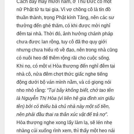
Cách đây mấy mươi năm, ở Thủ Ðức có một
nữ Phật tử tu tại gia. Vì vợ chồng cô là tín đồ
thuần thành, trọng Phật kính Tăng, nên các sư
thường đến ghé thăm, có khi được mời nghỉ
đêm tại nhà. Thời đó, ảnh hưởng chánh pháp
chưa được lan rộng, tuy cô đã thọ quy giới
nhưng chưa hiểu rõ về đạo, nên trong nhà cũng
có nuôi heo để thêm rộng rãi cho cuộc sống.
Khi nọ, có một vị Hòa thượng đến nghỉ đêm tại
nhà cô, nửa đêm chợt thức giấc nghe tiếng
động dưới bộ ván mình nằm, và có giọng nói
nho nhỏ rằng:
“Tụi bây không biết, chớ tao tên
là Nguyễn Thị Hòa (vì liên hệ gia đình xin giấu
tên) bởi có thiếu bà chủ nhà này một số tiền,
nên phải đầu thai ra thân xúc vật để trả nợ”
.
Hòa thượng nghe xong lấy làm lạ, sẽ lén nhẹ
nhàng cúi xuống rình xem, thì thấy một heo nái