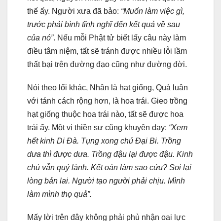
thế ấy. Người xưa đã bảo:
“Muốn làm việc gì,
trước phải bình tĩnh nghĩ đến kết quả về sau
của nó”
. Nếu mỗi Phật tử biết lấy câu này làm
điều tâm niệm, tất sẽ tránh được nhiều lỗi lầm
thất bại trên đường đạo cũng như đường đời.
Nói theo lối khác, Nhân là hạt giống, Quả luận
với tánh cách rộng hơn, là hoa trái. Gieo trồng
hạt giống thuộc hoa trái nào, tất sẽ được hoa
trái ấy. Một vị thiền sư cũng khuyên dạy:
“Xem
hết kinh Di Ðà. Tụng xong chú Ðại Bi. Trồng
dưa thì được dưa. Trồng đậu lại được đậu. Kinh
chú vẫn quý lành. Kết oán làm sao cứu? Soi lại
lòng bản lai. Người tạo người phải chịu. Mình
làm mình thọ quả”.
Mấy lời trên đây không phải phủ nhận oai lực