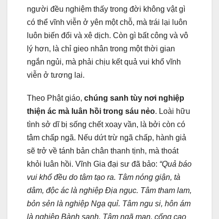
người đều nghiệm thấy trong đời không vật gì
có thể vĩnh viễn ở yên một chỗ, mà trái lại luôn
luôn biến đổi và xê dịch. Còn gì bất công và vô
lý hơn, là chỉ gieo nhân trong một thời gian
ngắn ngủi, mà phải chịu kết quả vui khổ vĩnh
viễn ở tương lai.
Theo Phật giáo,
chúng sanh tùy nơi nghiệp
thiện ác mà luân hồi trong sáu nẻo
. Loài hữu
tình sở dĩ bị sống chết xoay vần, là bởi còn có
tâm chấp ngã. Nếu dứt trừ ngã chấp, hành giả
sẽ trở về tánh bản chân thanh tịnh, mà thoát
khỏi luân hồi. Vĩnh Gia đại sư đã bảo:
“Quả báo
vui khổ đều do tâm tạo ra. Tâm nóng giận, tà
dâm, độc ác là nghiệp Ðịa ngục. Tâm tham lam,
bỏn sẻn là nghiệp Ngạ quỉ. Tâm ngu si, hôn ám
là nghiệp Bành sanh. Tâm ngã mạn, cống cao