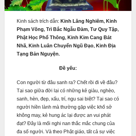
Kinh sách trích dẫn:
Kinh Lăng Nghiêm, Kinh
Phạm Võng, Trì Bắc Ngẫu Ðàm, Tư Quy Tập,
Phật Học Phổ Thông, Kinh Kim Cang Bát
Nhã, Kinh Luân Chuyển Ngũ Ðạo, Kinh Ðịa
Tạng Bản Nguyện.
Ðề yếu:
Con người từ đâu sanh ra? Chết rồi đi về đâu?
Tại sao giữa đời lại có những kẻ giàu, nghèo,
sanh, hèn, đẹp, xấu, trí, ngu sai biệt? Tại sao có
người hiền lành mà thường gặp việc khổ sở
không may, kẻ hung ác lại được an vui phát
đạt? Ðây là mối nghi nan thắc mắc chung của
đa số người. Và theo Phật giáo, tất cả sự việc