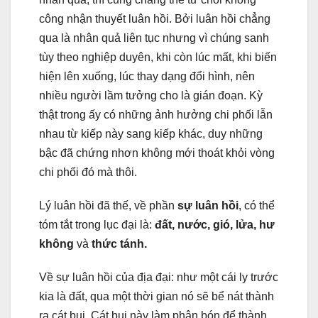
công nhận thuyết luân hồi. Bởi luân hồi chẳng
qua là nhân quả liên tục nhưng vì chúng sanh
tùy theo nghiệp duyên, khi còn lúc mất, khi biến
hiện lên xuống, lúc thay dạng đổi hình, nên
nhiều người lầm tưởng cho là gián đoạn. Kỳ
thật trong ấy có những ảnh hưởng chi phối lẫn
nhau từ kiếp này sang kiếp khác, duy những
bậc đã chứng nhơn không mới thoát khỏi vòng
chi phối đó mà thôi.
Lý luân hồi đã thế, về phần
sự luân hồi
, có thể
tóm tắt trong lục đại là:
đất, nước, gió, lửa, hư
không
và
thức tánh.
Về sự luân hồi của địa đại: như một cái ly trước
kia là đất, qua một thời gian nó sẽ bể nát thành
ra cát bụi. Cát bụi này làm phân bón để thành