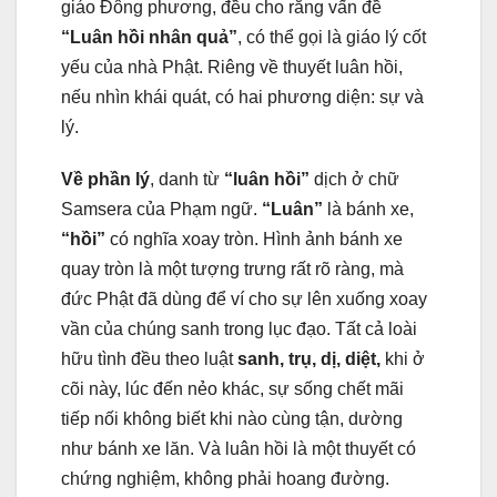
giáo Ðông phương, đều cho rằng vấn đề
“Luân hồi nhân quả”
, có thể gọi là giáo lý cốt
yếu của nhà Phật. Riêng về thuyết luân hồi,
nếu nhìn khái quát, có hai phương diện: sự và
lý.
Về phần lý
, danh từ
“luân hồi”
dịch ở chữ
Samsera của Phạm ngữ.
“Luân”
là bánh xe,
“hồi”
có nghĩa xoay tròn. Hình ảnh bánh xe
quay tròn là một tượng trưng rất rõ ràng, mà
đức Phật đã dùng để ví cho sự lên xuống xoay
vần của chúng sanh trong lục đạo. Tất cả loài
hữu tình đều theo luật
sanh, trụ, dị, diệt,
khi ở
cõi này, lúc đến nẻo khác, sự sống chết mãi
tiếp nối không biết khi nào cùng tận, dường
như bánh xe lăn. Và luân hồi là một thuyết có
chứng nghiệm, không phải hoang đường.