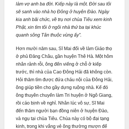
làm vợ anh ba đời. Kiếp này là một. Ðời sau tôi
sẽ sanh vào nhà họ Ðông ở huyện Ðào. Ngày
kia anh bãi chức, về trụ nơi chùa Tiêu xem kinh
Phật, xin tìm tôi ở ngôi nhà thứ ba tại khúc
quanh sông Tân thuộc vùng ấy”.
Hơn mười năm sau, Sĩ Mai đổi về làm Giáo thọ
ở phủ Ðăng Châu, gần huyện Thê Hà. Một hôm
nhân rảnh rỗi, ông đến viếng ở chỗ ở kiếp
trước, thì nhà của Cao Ðông Hải đã không còn.
Hỏi thăm tìm được đứa cháu nội của Ðông Hải,
ông giúp tiền cho gầy dựng ruộng nhà. Kế đó
ông thuyên chuyển làm Tri huyện ở Ngô Giang,
rồi cáo bịnh về nghỉ. Nhân lúc vô sự, Sĩ Mai
đến thăm người bạn đồng niên ở huyện Ðào,
và ngụ tại chùa Tiêu. Chùa này có bộ đại tạng
kinh, trong khi vắng vẻ ông thường mượn để