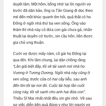
duyệt lãm. Một hôm, bỗng nhớ lại lời người vợ
trước đã dặn bảo, ông ra Tân Giang đi dọc theo
mé đến một khúc quanh tìm hỏi, quả thật có họ
Ðông ở ngôi nhà thứ ba ven sông. Ông vào
thăm thì nhà này có đứa con gái chưa gả, nhân
thuật lại duyên cớ trước, xin cầu hôn, liền được
gia chủ ưng thuận.
Cưới vợ được mấy năm, cô gái họ Ðông lại
qua đời. Khi lâm chung, lại dặn chồng rằng:
“Lần giã biệt đây, tôi sẽ tái sanh nơi nhà họ
Vương ở Tương Dương. Ngôi nhà này cũng ở
ven sông, trước cửa có hai cây liễu, sau anh
đến tìm tôi tại nơi đó. Cuộc tái hợp lần cuối
cùng này, tôi sẽ sanh cho anh hai đứa con”
.
Thiệu Sĩ Mai nhất nhất đều xin ghi nhớ. Về sau
sự việc diễn tiến quả đúng y như lời người vợ