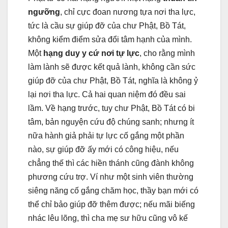
ngưỡng
, chỉ cực đoan nương tựa nơi tha lực,
tức là cầu sự giúp đỡ của chư Phật, Bồ Tát,
không kiểm điểm sửa đổi tâm hạnh của mình.
Một
hạng duy y cứ nơi tự lực
, cho rằng mình
làm lành sẽ được kết quả lành, không cần sức
giúp đỡ của chư Phật, Bồ Tát, nghĩa là không ỷ
lại nơi tha lực. Cả hai quan niệm đó đều sai
lầm. Về hạng trước, tuy chư Phật, Bồ Tát có bi
tâm, bản nguyện cứu độ chúng sanh; nhưng ít
nữa hành giả phải tự lực cố gắng một phần
nào, sự giúp đỡ ấy mới có công hiệu, nếu
chẳng thế thì các hiền thánh cũng đành không
phương cứu trợ. Ví như một sinh viên thường
siêng năng cố gắng chăm học, thầy bạn mới có
thể chỉ bảo giúp đỡ thêm được; nếu mãi biếng
nhác lêu lõng, thì cha mẹ sư hữu cũng vô kế