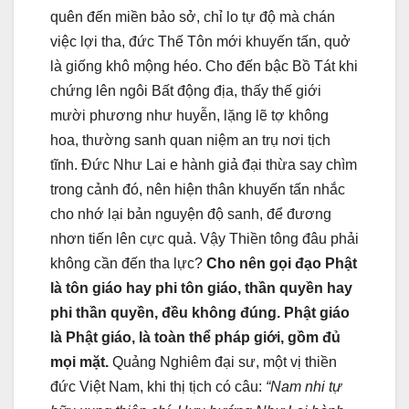
quên đến miền bảo sở, chỉ lo tự độ mà chán
việc lợi tha, đức Thế Tôn mới khuyến tấn, quở
là giống khô mộng héo. Cho đến bậc Bồ Tát khi
chứng lên ngôi Bất động địa, thấy thế giới
mười phương như huyễn, lặng lẽ tợ không
hoa, thường sanh quan niệm an trụ nơi tịch
tĩnh. Ðức Như Lai e hành giả đại thừa say chìm
trong cảnh đó, nên hiện thân khuyến tấn nhắc
cho nhớ lại bản nguyện độ sanh, để đương
nhơn tiến lên cực quả. Vậy Thiền tông đâu phải
không cần đến tha lực?
Cho nên gọi đạo Phật
là tôn giáo hay phi tôn giáo, thần quyền hay
phi thần quyền, đều không đúng. Phật giáo
là Phật giáo, là toàn thể pháp giới, gồm đủ
mọi mặt.
Quảng Nghiêm đại sư, một vị thiền
đức Việt Nam, khi thị tịch có câu:
“Nam nhi tự