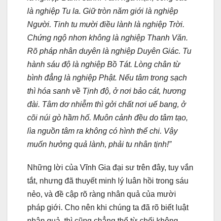
là nghiệp Tu la. Giữ tròn năm giới là nghiệp
Người. Tinh tu mười điều lành là nghiệp Trời.
Chứng ngộ nhơn không là nghiệp Thanh Văn.
Rõ pháp nhân duyên là nghiệp Duyên Giác. Tu
hành sáu độ là nghiệp Bồ Tát. Lòng chân từ
bình đẳng là nghiệp Phật. Nếu tâm trong sạch
thì hóa sanh về Tịnh độ, ở nơi bảo cát, hương
đài. Tâm dơ nhiễm thì gởi chất nơi uế bang, ở
cõi núi gò hầm hố. Muôn cảnh đều do tâm tạo,
lìa nguồn tâm ra không có hình thể chi. Vậy
muốn hưởng quả lành, phải tu nhân tịnh!”
Những lời của Vĩnh Gia đại sư trên đây, tuy vắn
tắt, nhưng đã thuyết minh lý luân hồi trong sáu
nẻo, và đề cập rõ ràng nhân quả của mười
pháp giới. Cho nên khi chúng ta đã rõ biết luật
nhân quả, thì cũng chẳng thể từ chối không