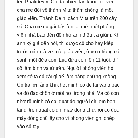
tên Phatidevin. Cô đã nhiều lần khóc lóc với
cha mẹ đòi về thành Mita thăm chồng là một
giáo viên. Thành Delhi cách Mita trên 200 cây
số. Cha mẹ cô gái lấy làm lạ, mời một phóng
viên nhà báo đến để nhờ anh điều tra giùm. Khi
anh ký giả đến hỏi, thì được cô cho hay kiếp
trước mình là vợ một giáo viên, ở với chồng có
sanh một đứa con. Lúc đứa con lên 11 tuổi, thì
cô lâm bịnh và từ trần. Người phóng viên hỏi
xem cô ta có cái gì để làm bằng chứng không.
Cô trả lời rằng khi chết mình có để lại vàng bạc
và đồ đạc chôn ở một nơi trong nhà. Và cô còn
nhớ rõ mình có cái quạt do người chị em bạn
tặng, trên quạt có ghi mấy dòng chữ, rồi cô đọc
mấy dòng chữ ấy cho vị phóng viên ghi chép
vào sổ tay.