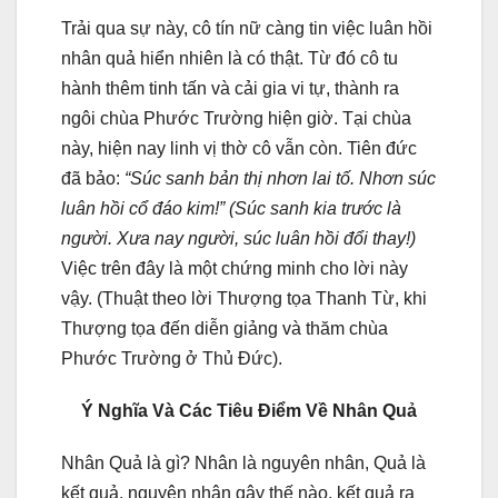
Trải qua sự này, cô tín nữ càng tin việc luân hồi
nhân quả hiển nhiên là có thật. Từ đó cô tu
hành thêm tinh tấn và cải gia vi tự, thành ra
ngôi chùa Phước Trường hiện giờ. Tại chùa
này, hiện nay linh vị thờ cô vẫn còn. Tiên đức
đã bảo:
“Súc sanh bản thị nhơn lai tố. Nhơn súc
luân hồi cổ đáo kim!” (Súc sanh kia trước là
người. Xưa nay người, súc luân hồi đổi thay!)
Việc trên đây là một chứng minh cho lời này
vậy. (Thuật theo lời Thượng tọa Thanh Từ, khi
Thượng tọa đến diễn giảng và thăm chùa
Phước Trường ở Thủ Ðức).
Ý Nghĩa Và Các Tiêu Ðiểm Về Nhân Quả
Nhân Quả là gì? Nhân là nguyên nhân, Quả là
kết quả, nguyên nhân gây thế nào, kết quả ra