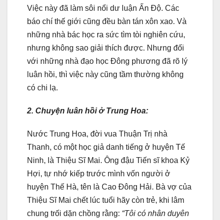
Việc này đã làm sôi nổi dư luận Ấn Ðộ. Các
báo chí thế giới cũng đều bàn tán xôn xao. Và
những nhà bác học ra sức tìm tòi nghiên cứu,
nhưng không sao giải thích được. Nhưng đối
với những nhà đạo học Ðông phương đã rõ lý
luân hồi, thì việc này cũng tầm thường không
có chi lạ.
2. Chuyện luân hồi ở Trung Hoa:
Nước Trung Hoa, đời vua Thuận Trị nhà
Thanh, có một học giả danh tiếng ở huyện Tế
Ninh, là Thiệu Sĩ Mai. Ông đậu Tiến sĩ khoa Kỷ
Hợi, tự nhớ kiếp trước mình vốn người ở
huyện Thế Hà, tên là Cao Ðông Hải. Bà vợ của
Thiệu Sĩ Mai chết lúc tuổi hãy còn trẻ, khi lâm
chung trối dặn chồng rằng:
“Tôi có nhân duyên