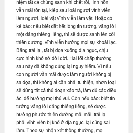
niệm tất cả chúng sanh khi chết rồi, linh hồn
vẫn mãi tồn tại, kiếp sau loài người vĩnh viễn
làm người, loài vật vĩnh viễn làm vật. Hoặc có
kẻ bảo: nếu biết đặt hết lòng tin tưởng, vâng lời
một đấng thiêng liêng, thì sẽ được sanh lên cõi
thiên đường, vĩnh viễn hưởng mọi sự khoái lạc.
Bằng trái lại, tất bị đọa xuống địa ngục, chịu
cực hình khổ sở đời đời. Hai lối chấp thường
sau này đã không đúng lại nguy hiểm. Vì nếu
con người vẫn mãi được làm người không bị
sa đọa, thì không ai cần phải tu thiện, nhơn loại
sẽ dùng tất cả thủ đoạn xảo trá, làm đủ các điều
ác, để hưởng mọi thú vui. Còn nếu bảo: biết tin
tưởng vâng lời đấng thiêng liêng, sẽ được
hưởng phước thiên đường mãi mãi, trái lại
phải vĩnh viễn bị khổ ở địa ngục, lại cũng sai
lầm. Theo sự nhận xét thông thường, mọi