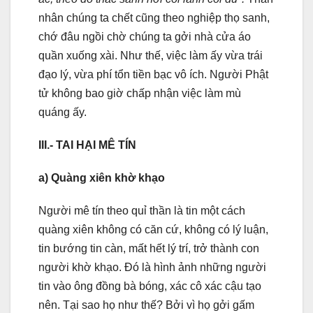
nhân chúng ta chết cũng theo nghiệp thọ sanh,
chớ đâu ngồi chờ chúng ta gởi nhà cửa áo
quần xuống xài. Như thế, việc làm ấy vừa trái
đạo lý, vừa phí tổn tiền bạc vô ích. Người Phật
tử không bao giờ chấp nhận việc làm mù
quáng ấy.
III.- TAI HẠI MÊ TÍN
a) Quàng xiên khờ khạo
Người mê tín theo quỉ thần là tin một cách
quàng xiên không có căn cứ, không có lý luận,
tin bướng tin càn, mất hết lý trí, trở thành con
người khờ khạo. Đó là hình ảnh những người
tin vào ông đồng bà bóng, xác cô xác cậu tạo
nên. Tại sao họ như thế? Bởi vì họ gởi gấm