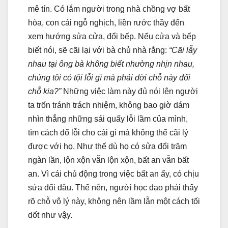
mê tín. Có lắm người trong nhà chồng vợ bất
hòa, con cái ngỗ nghịch, liền rước thầy đến
xem hướng sửa cửa, đổi bếp. Nếu cửa và bếp
biết nói, sẽ cãi lại với bà chủ nhà rằng:
“Cãi lẫy
nhau tại ông bà không biết nhường nhịn nhau,
chúng tôi có tội lỗi gì mà phải dời chỗ này đổi
chỗ kia?”
Những việc làm này đủ nói lên người
ta trốn tránh trách nhiệm, không bao giờ dám
nhìn thẳng những sái quấy lỗi lầm của mình,
tìm cách đổ lỗi cho cái gì mà không thể cãi lý
được với họ. Như thế dù họ có sửa đổi trăm
ngàn lần, lộn xộn vẫn lộn xộn, bất an vẫn bất
an. Vì cái chủ động trong việc bất an ấy, có chịu
sửa đổi đâu. Thế nên, người học đạo phải thấy
rõ chỗ vô lý này, không nên lầm lẫn một cách tối
dốt như vậy.