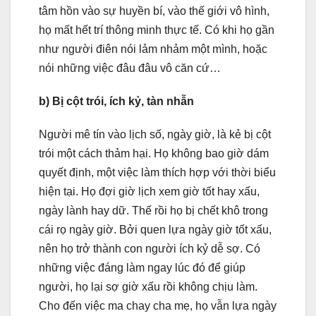
tâm hồn vào sự huyền bí, vào thế giới vô hình,
họ mất hết trí thông minh thực tế. Có khi họ gần
như người điên nói lảm nhảm một mình, hoặc
nói những việc đâu đâu vô căn cứ…
b) Bị cột trói, ích kỷ, tàn nhẫn
Người mê tín vào lịch số, ngày giờ, là kẻ bị cột
trói một cách thảm hại. Họ không bao giờ dám
quyết định, một việc làm thích hợp với thời biểu
hiện tại. Họ đợi giờ lịch xem giờ tốt hay xấu,
ngày lành hay dữ. Thế rồi họ bị chết khô trong
cái rọ ngày giờ. Bởi quen lựa ngày giờ tốt xấu,
nên họ trở thành con người ích kỷ dễ sợ. Có
những việc đáng làm ngay lúc đó để giúp
người, họ lại sợ giờ xấu rồi không chịu làm.
Cho đến việc ma chay cha mẹ, họ vẫn lựa ngày