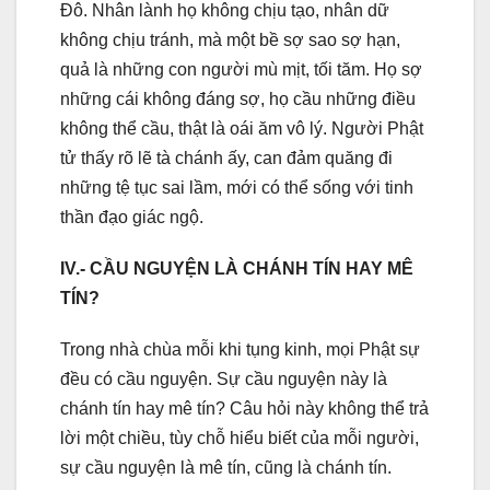
Đô. Nhân lành họ không chịu tạo, nhân dữ
không chịu tránh, mà một bề sợ sao sợ hạn,
quả là những con người mù mịt, tối tăm. Họ sợ
những cái không đáng sợ, họ cầu những điều
không thể cầu, thật là oái ăm vô lý. Người Phật
tử thấy rõ lẽ tà chánh ấy, can đảm quăng đi
những tệ tục sai lầm, mới có thể sống với tinh
thần đạo giác ngộ.
IV.- CẦU NGUYỆN LÀ CHÁNH TÍN HAY MÊ
TÍN?
Trong nhà chùa mỗi khi tụng kinh, mọi Phật sự
đều có cầu nguyện. Sự cầu nguyện này là
chánh tín hay mê tín? Câu hỏi này không thể trả
lời một chiều, tùy chỗ hiểu biết của mỗi người,
sự cầu nguyện là mê tín, cũng là chánh tín.