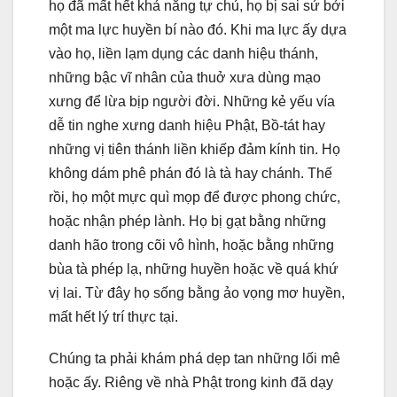
họ đã mất hết khả năng tự chủ, họ bị sai sử bởi
một ma lực huyền bí nào đó. Khi ma lực ấy dựa
vào họ, liền lạm dụng các danh hiệu thánh,
những bậc vĩ nhân của thuở xưa dùng mạo
xưng để lừa bịp người đời. Những kẻ yếu vía
dễ tin nghe xưng danh hiệu Phật, Bồ-tát hay
những vị tiên thánh liền khiếp đảm kính tin. Họ
không dám phê phán đó là tà hay chánh. Thế
rồi, họ một mực quì mọp để được phong chức,
hoặc nhận phép lành. Họ bị gạt bằng những
danh hão trong cõi vô hình, hoặc bằng những
bùa tà phép lạ, những huyền hoặc về quá khứ
vị lai. Từ đây họ sống bằng ảo vọng mơ huyền,
mất hết lý trí thực tại.
Chúng ta phải khám phá dẹp tan những lối mê
hoặc ấy. Riêng về nhà Phật trong kinh đã dạy