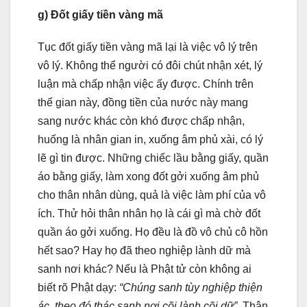
g) Đốt giấy tiền vàng mã
Tục đốt giấy tiền vàng mã lại là việc vô lý trên
vô lý. Không thể người có đôi chút nhận xét, lý
luận mà chấp nhận việc ấy được. Chính trên
thế gian này, đồng tiền của nước này mang
sang nước khác còn khó được chấp nhận,
huống là nhân gian in, xuống âm phủ xài, có lý
lẽ gì tin được. Những chiếc lầu bằng giấy, quần
áo bằng giấy, làm xong đốt gởi xuống âm phủ
cho thân nhân dùng, quả là việc làm phí của vô
ích. Thử hỏi thân nhân họ là cái gì mà chờ đốt
quần áo gởi xuống. Họ đều là đồ vô chủ cô hồn
hết sao? Hay họ đã theo nghiệp lành dữ mà
sanh nơi khác? Nếu là Phật tử còn không ai
biết rõ Phật dạy:
“Chúng sanh tùy nghiệp thiện
ác, theo đó thác sanh nơi cõi lành cõi dữ”.
Thân