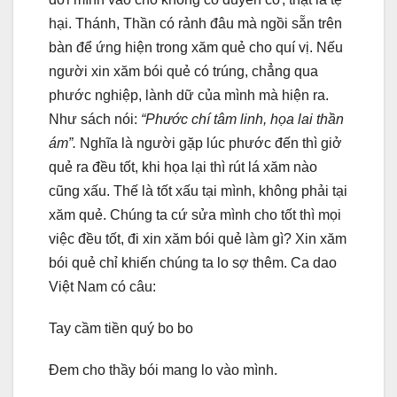
hại. Thánh, Thần có rảnh đâu mà ngồi sẵn trên
bàn để ứng hiện trong xăm quẻ cho quí vị. Nếu
người xin xăm bói quẻ có trúng, chẳng qua
phước nghiệp, lành dữ của mình mà hiện ra.
Như sách nói:
“Phước chí tâm linh, họa lai thần
ám”.
Nghĩa là người gặp lúc phước đến thì giở
quẻ ra đều tốt, khi họa lại thì rút lá xăm nào
cũng xấu. Thế là tốt xấu tại mình, không phải tại
xăm quẻ. Chúng ta cứ sửa mình cho tốt thì mọi
việc đều tốt, đi xin xăm bói quẻ làm gì? Xin xăm
bói quẻ chỉ khiến chúng ta lo sợ thêm. Ca dao
Việt Nam có câu:
Tay cầm tiền quý bo bo
Đem cho thầy bói mang lo vào mình.