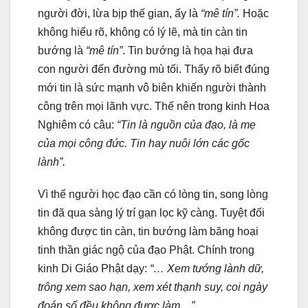
người đời, lừa bịp thế gian, ấy là
“mê tín”.
Hoặc
không hiểu rõ, không có lý lẽ, mà tin càn tin
bướng là
“mê tín”
. Tin bướng là họa hại đưa
con người đến đường mù tối. Thấy rõ biết đúng
mới tin là sức mạnh vô biên khiến người thành
công trên mọi lãnh vực. Thế nên trong kinh Hoa
Nghiêm có câu:
“Tin là nguồn của đạo, là mẹ
của mọi công đức. Tin hay nuôi lớn các gốc
lành”.
Vì thế người học đạo cần có lòng tin, song lòng
tin đã qua sàng lý trí gạn lọc kỹ càng. Tuyệt đối
không được tin càn, tin bướng làm băng hoại
tinh thần giác ngộ của đạo Phật. Chính trong
kinh Di Giáo Phật dạy:
“… Xem tướng lành dữ,
trông xem sao hạn, xem xét thạnh suy, coi ngày
đoán số đều không được làm…”