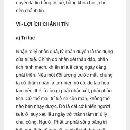
duyên là tin bằng trí tuệ, bằng khoa học, cho
nên chánh tín.
VI.- LỢI ÍCH CHÁNH TÍN
a) Trí tuệ
Nhận rõ lý nhân quả, lý nhân duyên là tác dụng
của trí tuệ. Chính do nhận xét thấu đáo, phân
tích rành mạch, khiến trí tuệ càng ngày càng
phát triển. Nếu một đối tượng trước mắt, chúng
ta cứ thầm nhận là tự nhiên nó có, do tạo hóa
làm nên, thế là còn gì phải nhận xét, phải phân
tích. Cứ thế mãi, trí tuệ sẽ cùn mằn, không thể
nào bén nhạy được. Đó là cái cớ khiến người
ta lười suy xét, lâu ngày trở thành tâm trí ù lỳ
chai cứng. Người Phật tử phải sống bằng trí
tuệ, nên thấy rõ vạn vật sanh thành hoại diệt