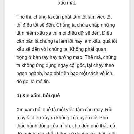
xấu mất.
Thế thì, chúng ta cần phát tâm tốt làm việc tốt
thì điều tốt sẽ đến. Chúng ta chứa chấp những
tâm niệm xấu xa thì mọi điều dữ sẽ đến. Điều
căn bản là chúng ta làm tốt hay làm xấu, quả tốt
xấu sẽ đến với chúng ta. Không phải quan
trọng ở bàn tay hay tướng mạo. Thế mà, chúng
ta không ứng dụng ngay cội gốc, lại chạy theo
ngọn ngành, hao phí tiền bạc một cách vô ích,
đó gọi là mê tín.
d) Xin xăm, bói quẻ
Xin xăm bói quẻ là một việc làm cầu may. Rủi
may là điều xảy ra không có duyên cớ. Phó
thác hành động của mình, cho đến phó thác cả
đời mình vào chỗ không có duyên cớ, thật là tệ