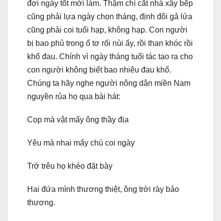
đợi ngày tốt mới làm. Thậm chí cất nhà xây bếp
cũng phải lựa ngày chọn tháng, định đôi gả lứa
cũng phải coi tuổi hạp, không hạp. Con người
bị bao phủ trong ổ tơ rối nùi ấy, rồi than khóc rồi
khổ đau. Chính vì ngày tháng tuổi tác tạo ra cho
con người không biết bao nhiêu đau khổ.
Chúng ta hãy nghe người nông dân miền Nam
nguyền rủa họ qua bài hát:
Cọp mà vật mấy ông thầy địa
Yêu mà nhai mấy chú coi ngày
Trớ trêu họ khéo đặt bày
Hai đứa mình thương thiệt, ông trời rày bảo
thương.