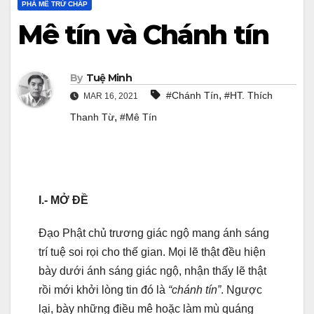
PHÁ MÊ TRỪ CHẤP
Mê tín và Chánh tín
By
Tuệ Minh
,
#Chánh Tín
#HT. Thích
MAR 16, 2021
,
Thanh Từ
#Mê Tín
I.- MỞ ĐỀ
Đạo Phật chủ trương giác ngộ mang ánh sáng
trí tuệ soi rọi cho thế gian. Mọi lẽ thật đều hiện
bày dưới ánh sáng giác ngộ, nhận thấy lẽ thật
rồi mới khởi lòng tin đó là
“chánh tín”
. Ngược
lại, bày những điều mê hoặc làm mù quáng