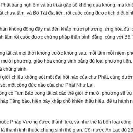
hật trang nghiêm và trụ trì,ai gặp sẽ không qua không, mà khi
 chưa tâm, và Bồ Tát địa tiền, rốt cuộc cùng được tịch diệt bìn
 thân không động đậy mà đến khắp mười phương, ứng hóa đủ lo
nh tâm rốt cuộc được chứng pháp thân bình đẳng, cùng với Bồ 
ng tất cả mọi thời không trước không sau, mỗi tâm mỗi niệm p
i mười phương, giáo hóa chúng sinh bằng đủ loại phương tiện, 
cả chúng sinh.
hế giới chiếu không sót một đại hội nào của chư Phật, cúng dườ
g sót một công đức nào của chư Phật Như Lai.
ng có Tam Bảo trong tất cả các thế giới ở mười phương sẽ trụ t
háp Tăng bảo, hiện bày khắp chỗ khiến thấu hiểu, để tu hành 
huộc Pháp Vương được thành tựu, và như thế là bốn loại công
là thanh tịnh thuộc chúng sinh thế gian. Cõi nước An Lạc đủ 29