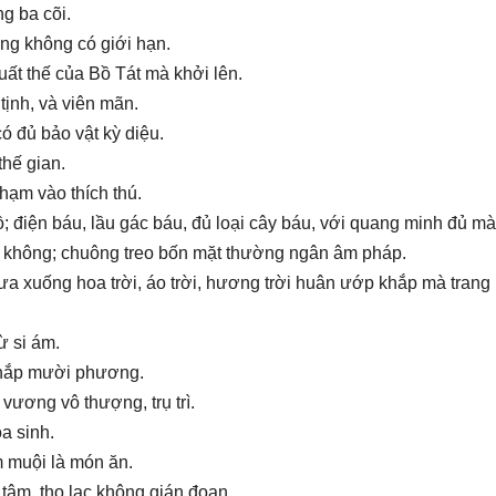
g ba cõi.
ng không có giới hạn.
xuất thế của Bồ Tát mà khởi lên.
ịnh, và viên mãn.
ó đủ bảo vật kỳ diệu.
hế gian.
hạm vào thích thú.
 điện báu, lầu gác báu, đủ loại cây báu, với quang minh đủ mà
ư không; chuông treo bốn mặt thường ngân âm pháp.
a xuống hoa trời, áo trời, hương trời huân ướp khắp mà trang
ừ si ám.
khắp mười phương.
vương vô thượng, trụ trì.
a sinh.
m muội là món ăn.
 tâm, thọ lạc không gián đoạn.