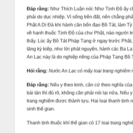
Đáp rằng:
Như Thích Luận nói: Như Tịnh Độ ấy ch
phải do dục nhiếp. Vì sống trên đất, nên chẳng phả
Phật A Di Đà khi hành căn bổn đạo Bồ Tát, làm T
về hạnh thuộc Tịnh Độ của chư Phật, nào người trời
thấy. Lúc ấy Bồ Tát Pháp Tạng ở ngay trước Phật, 
tăng kỳ kiếp, như lời phát nguyện, hành các Ba L
An Lạc này là do nghiệp riêng của Pháp Tạng Bồ T
Hỏi rằng:
Nước An Lạc có mấy loại trang nghiêm 
Đáp rằng:
Nếu y theo kinh, căn cứ theo nghĩa của
bài tán thì đủ rõ, không cần phải nói lại nữa. Nếu y
trang nghiêm được thành tựu. Hai loại thanh tịnh nà
sinh thế gian.
Thanh tịnh thuộc khí thế gian có 17 loại trang ngh