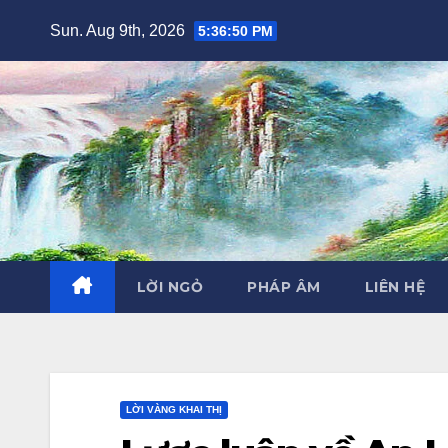
Skip
Sun. Aug 9th, 2026
5:36:51 PM
to
content
LỜI NGỎ
PHÁP ÂM
LIÊN HỆ
LỜI VÀNG KHAI THỊ