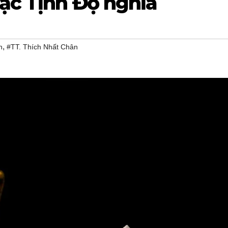
ạc Tịnh Độ nghĩa
,
n
#TT. Thích Nhất Chân