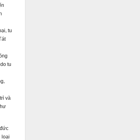
ến
h
ại, tu
Tát
hóng
do tu
ng,
rì và
như
 đức
 loại