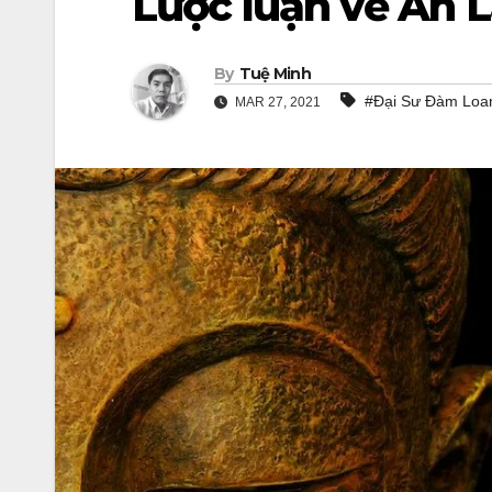
Lược luận về An L
By
Tuệ Minh
#Đại Sư Đàm Loa
MAR 27, 2021