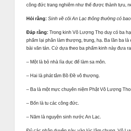
công đức trang nghiêm như thế được thành tựu, nê
Hỏi rằng:
Sinh về cõi An Lạc thông thường có ba
Đáp rằng:
Trong kinh Vô Lượng Thọ duy có ba hạ
phẩm lại phân làm thượng, trung, hạ. Ba lần ba là
bài văn tán. Cứ dựa theo ba phẩm kinh này đưa r
– Một là bỏ nhà lìa dục để làm sa môn.
– Hai là phát tâm Bồ Đề vô thượng.
– Ba là một mực chuyên niệm Phật Vô Lượng Tho
– Bốn là tu các công đức.
– Năm là nguyện sinh nước An Lạc.
Đủ các nhân duyên này, vào lúc lâm chung, Vô Lư