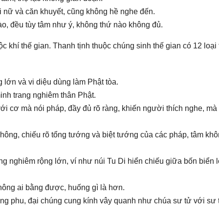
i nữ và căn khuyết, cũng không hề nghe đến.
ào, đều tùy tâm như ý, không thứ nào không đủ.
ộc khí thế gian. Thanh tịnh thuộc chúng sinh thế gian có 12 loại
 lớn và vi diệu dùng làm Phật tòa.
inh trang nghiêm thân Phật.
với cơ mà nói pháp, đầy đủ rõ ràng, khiến người thích nghe, mà
.
không, chiếu rõ tổng tướng và biệt tướng của các pháp, tâm kh
ng nghiêm rộng lớn, ví như núi Tu Di hiển chiếu giữa bốn biển 
hông ai bằng được, huống gì là hơn.
ợng phu, đại chúng cung kính vây quanh như chúa sư tử với sư 