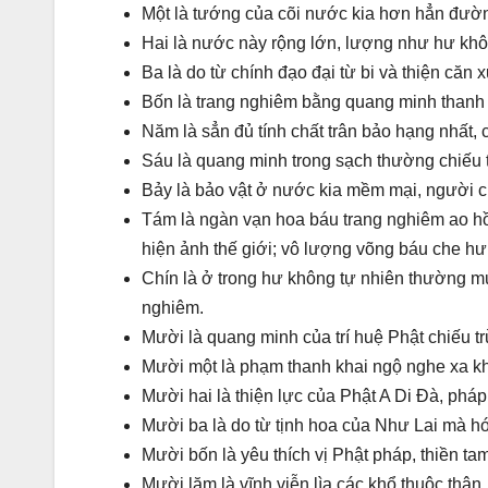
Một là tướng của cõi nước kia hơn hẳn đườn
Hai là nước này rộng lớn, lượng như hư khô
Ba là do từ chính đạo đại từ bi và thiện căn 
Bốn là trang nghiêm bằng quang minh thanh t
Năm là sẳn đủ tính chất trân bảo hạng nhất, c
Sáu là quang minh trong sạch thường chiếu t
Bảy là bảo vật ở nước kia mềm mại, người c
Tám là ngàn vạn hoa báu trang nghiêm ao hồ;
hiện ảnh thế giới; vô lượng võng báu che h
Chín là ở trong hư không tự nhiên thường mư
nghiêm.
Mười là quang minh của trí huệ Phật chiếu tr
Mười một là phạm thanh khai ngộ nghe xa 
Mười hai là thiện lực của Phật A Di Đà, pháp 
Mười ba là do từ tịnh hoa của Như Lai mà hó
Mười bốn là yêu thích vị Phật pháp, thiền ta
Mười lăm là vĩnh viễn lìa các khổ thuộc thân,