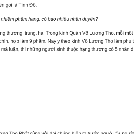
n gọi là Tịnh Độ.
o nhiêm phẩm hạng, có bao nhiêu nhân duyên?
ng thượng, trung, hạ. Trong kinh Quán Vô Lượng Thọ, mỗi một
 chín, hợp làm 9 phẩm. Nay y theo kinh Vô Lượng Thọ làm phụ t
a mà luận, thì những người sinh thuộc hạng thượng có 5 nhân d
ợng Thọ Phật cùng với đại chúng hiện ra trước người ấy, ngườ