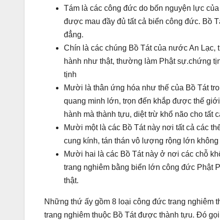
Tám là các công đức do bốn nguyện lực của P
được mau đầy đủ tất cả biển công đức. Bồ Tát
đẳng.
Chín là các chúng Bồ Tát của nước An Lạc,
hành như thật, thường làm Phật sự.chứng tị
tịnh
Mười là thân ứng hóa như thế của Bồ Tát tro
quang minh lớn, trọn đến khắp được thế giớ
hành mà thành tựu, diệt trừ khổ não cho tất 
Mười một là các Bồ Tát này nơi tất cả các t
cung kính, tán thán vô lượng rộng lớn khôn
Mười hai là các Bồ Tát này ở nơi các chỗ khô
trang nghiêm bằng biển lớn công đức Phật P
thật.
Những thứ ấy gồm 8 loại công đức trang nghiêm t
trang nghiêm thuộc Bồ Tát được thành tựu. Đó gọi 