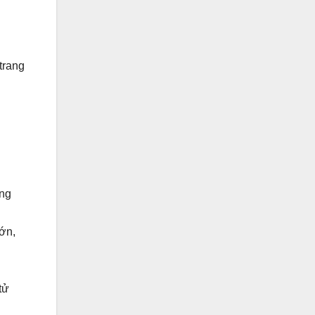
 trang
ông
lớn,
tử