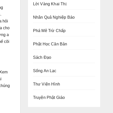
Lời Vàng Khai Thị
ng
.
Nhân Quả Nghiệp Báo
a hỏi
ra cho
Phá Mê Trừ Chấp
ợng a
hế cõi
Phật Học Căn Bản
Sách Đạo
Sống An Lạc
. Xem
i
Thư Viện Hình
 chúng
Truyện Phật Giáo