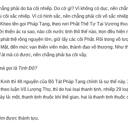
ẳng phải do ba cõi nhiếp. Do cớ gì? Vì không có dục, nên chẳ
i cõi sắc nhiếp. Vì có hình sắc, nên chẳng phải cõi vô sắc nhiếp
ỳ Kheo tên gọi Pháp Tạng, theo nơi Phật Thế Tự Tại Vương thư
 thiện ác ra sao, nào cõi nước tịnh thô thế nào, trọn đều hiện 
phát thệ rộng nguyện lớn, giữ lấy các cõi Phật. Rồi trong vô lư
a Mật, đến mức vạn thiện viên mãn, thành đạo vô thượng. Như t
át mà có được, nên chẳng phải ba cõi vậy.
mà gọi là Tịnh Độ?
 Kinh thì 48 nguyện của Bồ Tát Pháp Tạng chính là sự thể này
 theo luận Vô Lượng Thọ, thì do hai loại thanh tịnh, nhiếp 29 loạ
y là: một, thanh tịnh thuộc khí thế gian, hai là thanh tịnh thuộc
iêm được thành tựu.